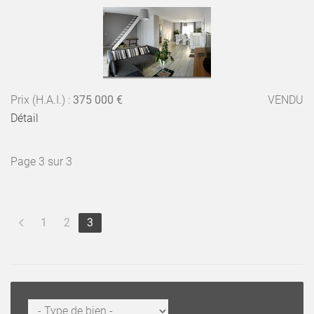
Prix (H.A.I.) :
375 000 €
VENDU
Détail
Page 3 sur 3
1
2
3