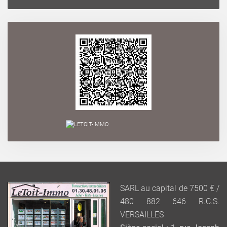
SARL au capital de 7500 € /
480 882 646 R.C.S.
VERSAILLES