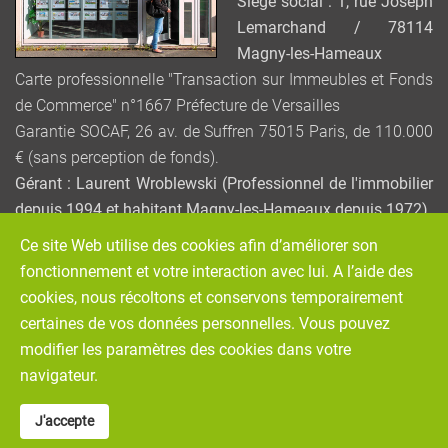
Siège social : 1, rue Joseph
Lemarchand / 78114
Magny-les-Hameaux
Carte professionnelle "Transaction sur Immeubles et Fonds
de Commerce" n°1667 Préfecture de Versailles
Garantie SOCAF, 26 av. de Suffren 75015 Paris, de 110.000
€ (sans perception de fonds).
Gérant : Laurent Wroblewski (Professionnel de l'immobilier
depuis 1994 et habitant Magny-les-Hameaux depuis 1972)
Ce site Web utilise des cookies afin d’améliorer son
Service de Médiation de la consommation : MEDIATION –
fonctionnement et votre interaction avec lui. A l’aide des
VIVONS MIEUX ENSEMBLE / www.mediation-vivons-mieux-
cookies, nous récoltons et conservons temporairement
ensemble.fr
certaines de vos données personnelles. Vous pouvez
(465 avenue de la Libération / 54000 NANCY)
modifier les paramètres des cookies dans votre
navigateur.
Réalisation graphique :
Stanislas BERROU
Plan de site
J'accepte