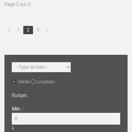
Page 2 sur 3
1
2
3
Vente
Location
Budget :
Min. :
€