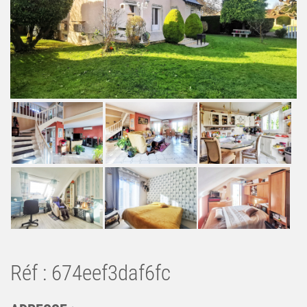
Réf : 674eef3daf6fc