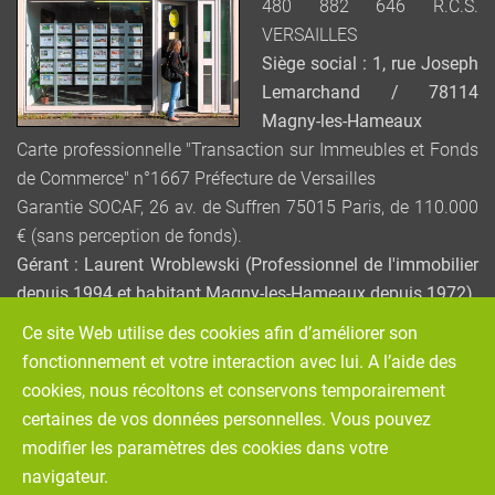
480 882 646 R.C.S.
VERSAILLES
Siège social : 1, rue Joseph
Lemarchand / 78114
Magny-les-Hameaux
Carte professionnelle "Transaction sur Immeubles et Fonds
de Commerce" n°1667 Préfecture de Versailles
Garantie SOCAF, 26 av. de Suffren 75015 Paris, de 110.000
€ (sans perception de fonds).
Gérant : Laurent Wroblewski (Professionnel de l'immobilier
depuis 1994 et habitant Magny-les-Hameaux depuis 1972)
Ce site Web utilise des cookies afin d’améliorer son
Service de Médiation de la consommation : MEDIATION –
fonctionnement et votre interaction avec lui. A l’aide des
VIVONS MIEUX ENSEMBLE / www.mediation-vivons-mieux-
cookies, nous récoltons et conservons temporairement
ensemble.fr
certaines de vos données personnelles. Vous pouvez
(465 avenue de la Libération / 54000 NANCY)
modifier les paramètres des cookies dans votre
navigateur.
Réalisation graphique :
Stanislas BERROU